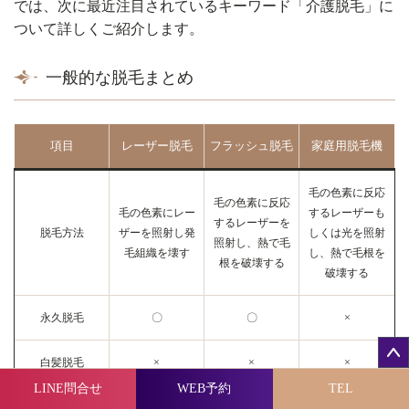
では、次に最近注目されているキーワード「介護脱毛」に
ついて詳しくご紹介します。
一般的な脱毛まとめ
項目
レーザー脱毛
フラッシュ脱毛
家庭用脱毛機
毛の色素に反応
毛の色素に反応
毛の色素にレー
するレーザーも
するレーザーを
脱毛方法
ザーを照射し発
しくは光を照射
照射し、熱で毛
毛組織を壊す
し、熱で毛根を
根を破壊する
破壊する
永久脱毛
〇
〇
×
白髪脱毛
×
×
×
LINE問合せ
WEB予約
TEL
ニードル脱毛よ
ニードル脱毛よ