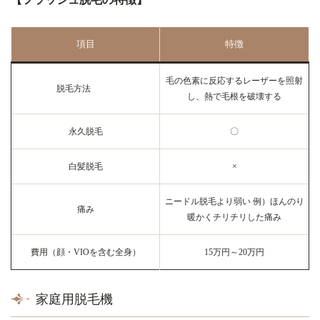
項目
特徴
毛の色素に反応するレーザーを照射
脱毛方法
し、熱で毛根を破壊する
永久脱毛
〇
白髪脱毛
×
ニードル脱毛より弱い 例）ほんのり
痛み
暖かくチリチリした痛み
費用（顔・VIOを含む全身）
15万円～20万円
家庭用脱毛機