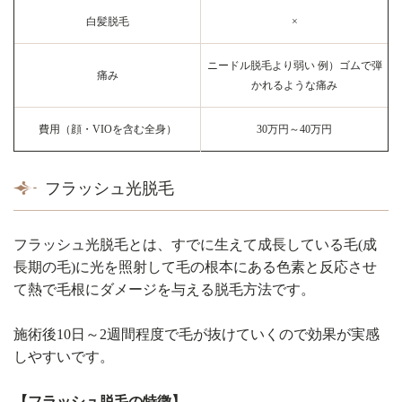
白髪脱毛
×
ニードル脱毛より弱い 例）ゴムで弾
痛み
かれるような痛み
費用（顔・VIOを含む全身）
30万円～40万円
フラッシュ光脱毛
フラッシュ光脱毛とは、すでに生えて成長している毛(成
長期の毛)に光を照射して毛の根本にある色素と反応させ
て熱で毛根にダメージを与える脱毛方法です。
施術後10日～2週間程度で毛が抜けていくので効果が実感
しやすいです。
【フラッシュ脱毛の特徴】