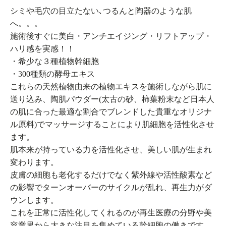
シミや毛穴の目立たない､つるんと陶器のような肌
へ。。。
施術後すぐに美白・アンチエイジング・リフトアップ・
ハリ感を実感！！
・希少な３種植物幹細胞
・300種類の酵母エキス
これらの天然植物由来の植物エキスを施術しながら肌に
送り込み、陶肌パウダー(太古の砂、柿葉粉末など日本人
の肌に合った最適な割合でブレンドした貴重なオリジナ
ル原料)でマッサージすることにより肌細胞を活性化させ
ます。
肌本来が持っている力を活性化させ、美しい肌が生まれ
変わります。
皮膚の細胞も老化するだけでなく紫外線や活性酸素など
の影響でターンオーバーのサイクルが乱れ、再生力がダ
ウンします。
これを正常に活性化してくれるのが再生医療の分野や美
容業界から大きな注目を集めている幹細胞の働きです。