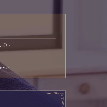
してい
かった