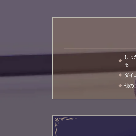
しっ
る
ダイ
他の