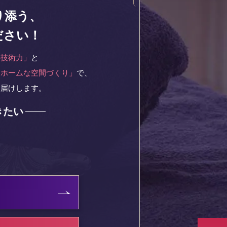
り添う、
ださい！
の技術力」
と
トホームな空間づくり」
で、
お届けします。
きたい