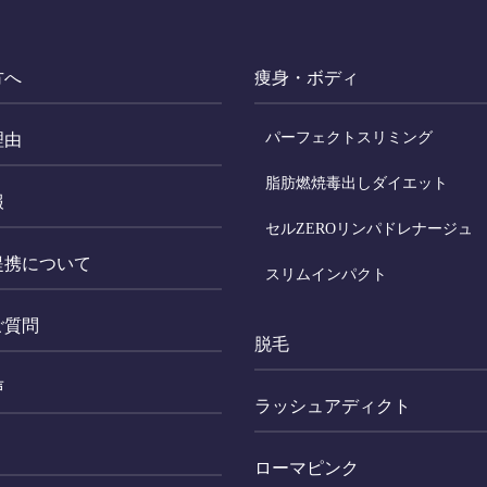
方へ
痩身・ボディ
パーフェクトスリミング
理由
脂肪燃焼毒出しダイエット
報
セルZEROリンパドレナージュ
提携について
スリムインパクト
ご質問
脱毛
声
ラッシュアディクト
ローマピンク