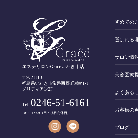
初めての
選ばれる
サロン情
エステサロンGraceいわき市店
美容医療
〒972-8316
福島県いわき市常磐西郷町岩崎1-1
メリディアン2F
よくある
0246-51-6161
Tel.
お客様の
10:00-18:00（日・祝日定休日）
ブログ